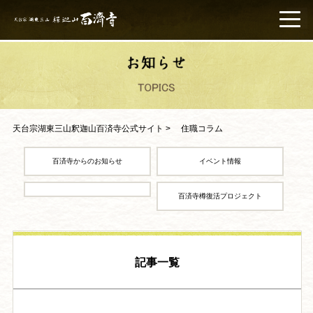
天台宗湖東三山釈迦山百済寺公式サイト
>
住職コラム
百済寺からのお知らせ
イベント情報
百済寺樽復活プロジェクト
記事一覧