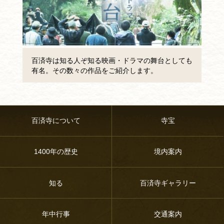
百済寺は知る人ぞ知る映画・ドラマの舞台としても
有名。その数々の作品をご紹介します。
百済寺について
寺宝
1400年の歴史
境内案内
知る
百済寺ギャラリー
年中行事
交通案内